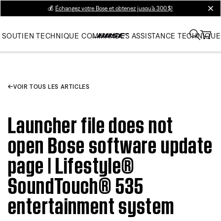
💰
Échangez votre Bose et obtenez jusqu’à 300 $!
clos
SOUTIEN TECHNIQUE
COMMANDES
ASSISTANCE TECHNIQUE
VOIR TOUS LES ARTICLES
Launcher file does not
open Bose software update
page | Lifestyle®
SoundTouch® 535
entertainment system