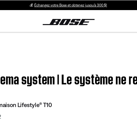
💰
Échangez votre Bose et obtenez jusqu’à 300 $!
nema system | Le système ne re
aison Lifestyle® T10
2