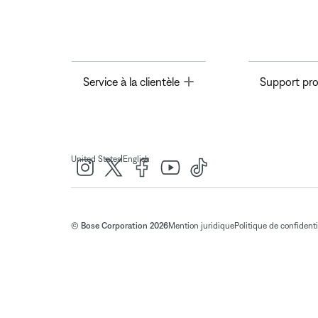
Toggle
Service à la clientèle
Support pro
|
United States
English
© Bose Corporation 2026
Mention juridique
Politique de confidenti