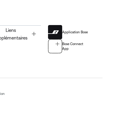
Liens
Application Bose
Toggle
pplémentaires
Bose Connect
App
tion