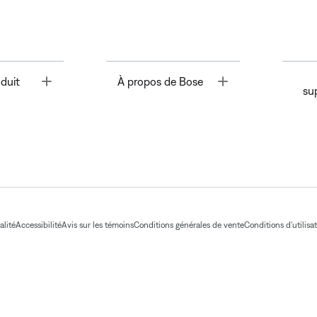
Toggle
Toggle
duit
À propos de Bose
su
alité
Accessibilité
Avis sur les témoins
Conditions générales de vente
Conditions d'utilisa