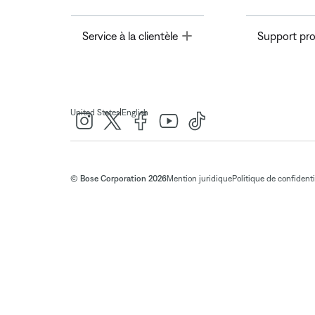
Toggle
Service à la clientèle
Support pro
|
United States
English
© Bose Corporation 2026
Mention juridique
Politique de confidenti