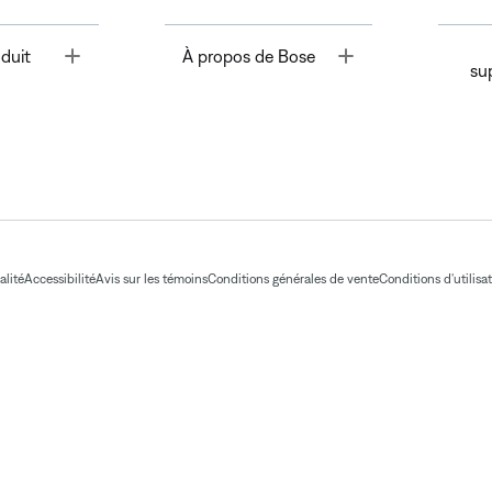
Toggle
Toggle
duit
À propos de Bose
su
alité
Accessibilité
Avis sur les témoins
Conditions générales de vente
Conditions d'utilisa