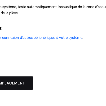
 le système, teste automatiquement l'acoustique de la zone d'écou
de la pièce.
t.
on connexion d'autres périphériques à votre système
.
EMPLACEMENT