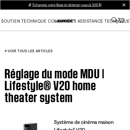
💰
Échangez votre Bose et obtenez jusqu’à 300 $!
clos
SOUTIEN TECHNIQUE
COMMANDES
ASSISTANCE TECHNIQUE
VOIR TOUS LES ARTICLES
Réglage du mode MDU |
Lifestyle® V20 home
theater system
Système de cinéma maison
Lifestyle® V20