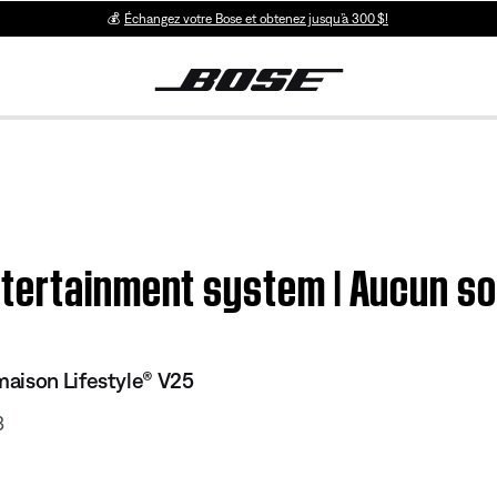
💰
Échangez votre Bose et obtenez jusqu’à 300 $!
tertainment system | Aucun so
aison Lifestyle® V25
3