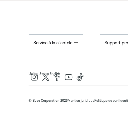
Toggle
Service à la clientèle
Support pro
|
United States
English
© Bose Corporation 2026
Mention juridique
Politique de confidenti