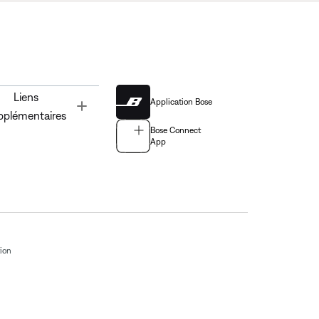
Liens
Application Bose
Toggle
pplémentaires
Bose Connect
App
tion