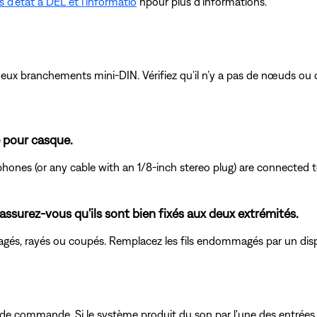
d'état à DEL et l'informatio
npour plus d'informations.
ux branchements mini-DIN. Vérifiez qu’il n’y a pas de nœuds ou d
e pour casque.
ones (or any cable with an 1/8-inch stereo plug) are connected t
 assurez-vous qu'ils sont bien fixés aux deux extrémités.
agés, rayés ou coupés. Remplacez les fils endommagés par un disp
ole de commande. Si le système produit du son par l'une des entrée