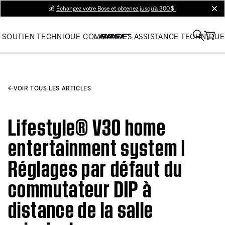
💰
Échangez votre Bose et obtenez jusqu’à 300 $!
clos
SOUTIEN TECHNIQUE
COMMANDES
ASSISTANCE TECHNIQUE
VOIR TOUS LES ARTICLES
Lifestyle® V30 home
entertainment system |
Réglages par défaut du
commutateur DIP à
distance de la salle