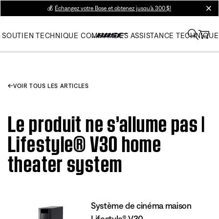
💰
Échangez votre Bose et obtenez jusqu’à 300 $!
clos
SOUTIEN TECHNIQUE
COMMANDES
ASSISTANCE TECHNIQUE
VOIR TOUS LES ARTICLES
Le produit ne s’allume pas |
Lifestyle® V30 home
theater system
Système de cinéma maison
Lifestyle® V30