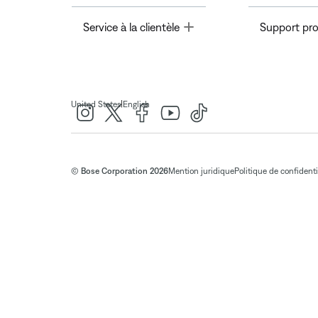
Toggle
Service à la clientèle
Support pro
|
United States
English
© Bose Corporation 2026
Mention juridique
Politique de confidenti