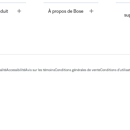
Toggle
Toggle
duit
À propos de Bose
su
alité
Accessibilité
Avis sur les témoins
Conditions générales de vente
Conditions d'utilisa