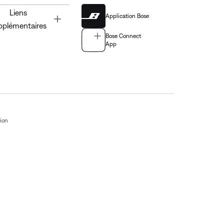
Liens
Application Bose
Toggle
pplémentaires
Bose Connect
App
tion