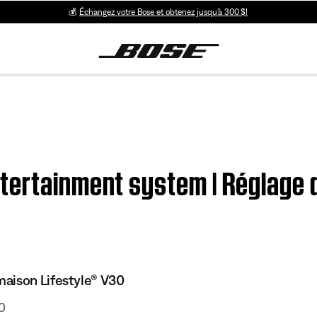
💰
Échangez votre Bose et obtenez jusqu’à 300 $!
tertainment system | Réglage 
aison Lifestyle® V30
0