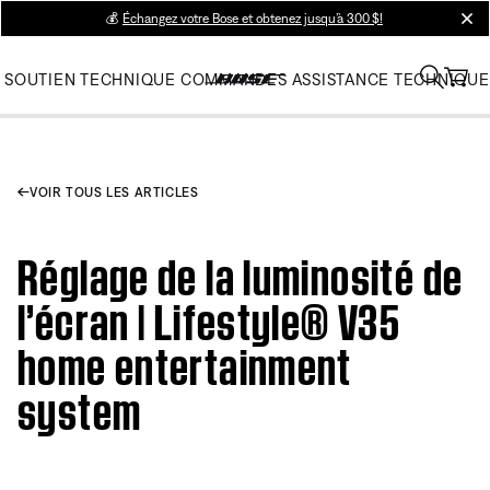
💰
Échangez votre Bose et obtenez jusqu’à 300 $!
clos
SOUTIEN TECHNIQUE
COMMANDES
ASSISTANCE TECHNIQUE
VOIR TOUS LES ARTICLES
Réglage de la luminosité de
l’écran | Lifestyle® V35
home entertainment
system