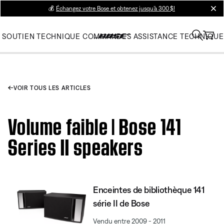
💰
Échangez votre Bose et obtenez jusqu’à 300 $!
clos
SOUTIEN TECHNIQUE
COMMANDES
ASSISTANCE TECHNIQUE
VOIR TOUS LES ARTICLES
Volume faible | Bose 141
Series II speakers
Enceintes de bibliothèque 141
série II de Bose
Vendu entre 2009 - 2011