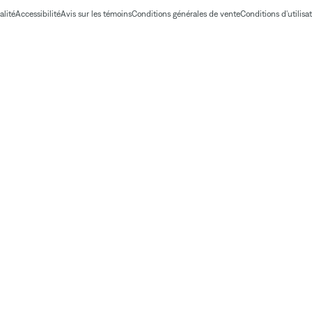
alité
Accessibilité
Avis sur les témoins
Conditions générales de vente
Conditions d'utilisa