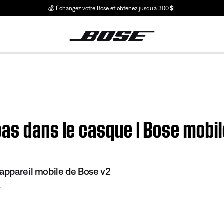
💰
Échangez votre Bose et obtenez jusqu’à 300 $!
as dans le casque | Bose mobil
 appareil mobile de Bose v2
7