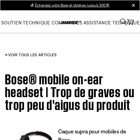
💰
Échangez votre Bose et obtenez jusqu’à 300 $!
clos
SOUTIEN TECHNIQUE
COMMANDES
ASSISTANCE TECHNIQUE
VOIR TOUS LES ARTICLES
Bose® mobile on-ear
headset | Trop de graves ou
trop peu d'aigus du produit
Caque supra pour mobiles de
Bose