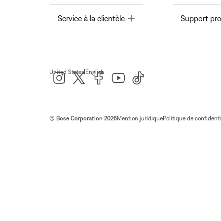
Toggle
Service à la clientèle
Support pro
|
United States
English
© Bose Corporation 2026
Mention juridique
Politique de confidenti