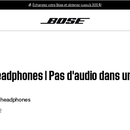
💰
Échangez votre Bose et obtenez jusqu’à 300 $!
adphones | Pas d'audio dans un
s headphones
2