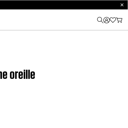
clos
e oreille