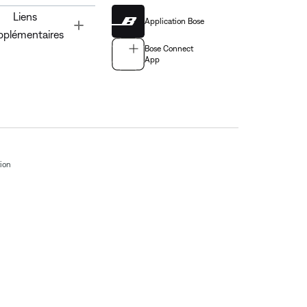
Liens
Application Bose
Toggle
pplémentaires
Bose Connect
App
tion