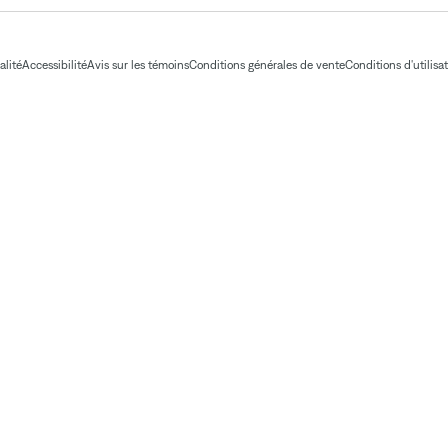
alité
Accessibilité
Avis sur les témoins
Conditions générales de vente
Conditions d'utilisa