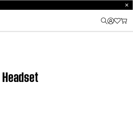
clos
n Headset