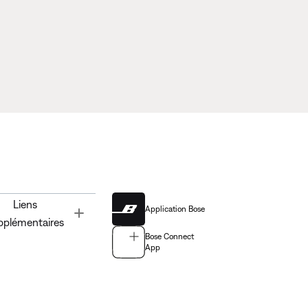
Liens
Application Bose
Toggle
pplémentaires
Bose Connect
App