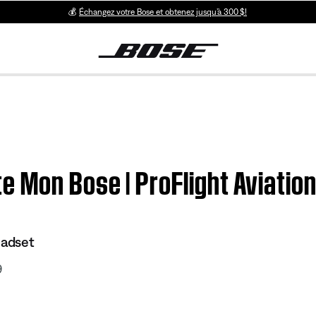
💰
Échangez votre Bose et obtenez jusqu’à 300 $!
e Mon Bose | ProFlight Aviatio
eadset
9