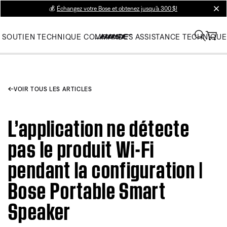
💰
Échangez votre Bose et obtenez jusqu’à 300 $!
clos
SOUTIEN TECHNIQUE
COMMANDES
ASSISTANCE TECHNIQUE
VOIR TOUS LES ARTICLES
L’application ne détecte
pas le produit Wi-Fi
pendant la configuration |
Bose Portable Smart
Speaker