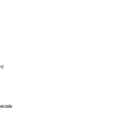
n)
éciale