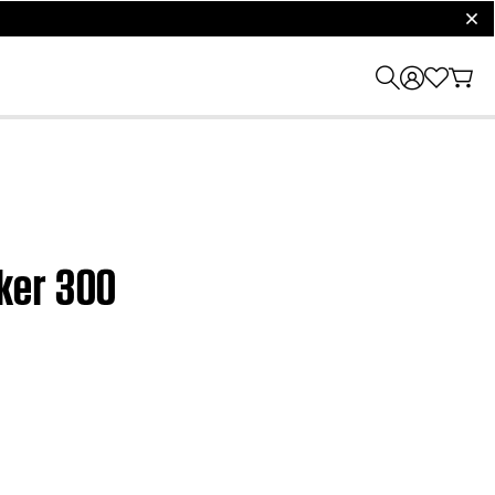
clos
ker 300