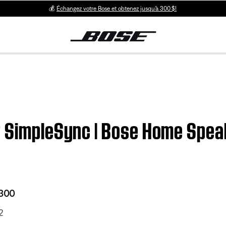
💰
Échangez votre Bose et obtenez jusqu’à 300 $!
r SimpleSync | Bose Home Spea
 300
2