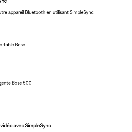
ync
tre appareil Bluetooth en utilisant SimpleSync:
portable Bose
ligente Bose 500
a vidéo avec SimpleSync