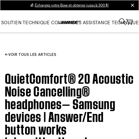
💰
Échangez votre Bose et obtenez jusqu’à 300 $!
clos
SOUTIEN TECHNIQUE
COMMANDES
ASSISTANCE TECHNIQUE
VOIR TOUS LES ARTICLES
QuietComfort® 20 Acoustic
Noise Cancelling®
headphones— Samsung
devices | Answer/End
button works