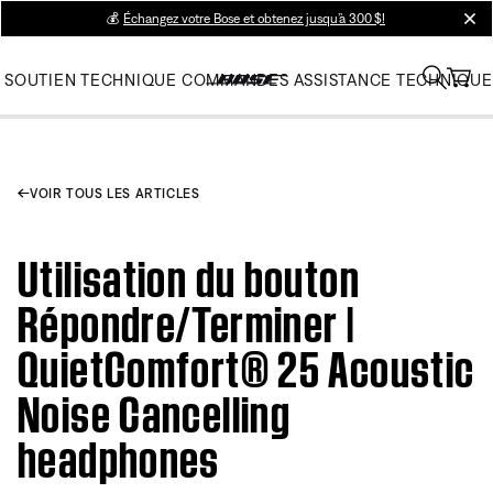
💰
Échangez votre Bose et obtenez jusqu’à 300 $!
clos
SOUTIEN TECHNIQUE
COMMANDES
ASSISTANCE TECHNIQUE
VOIR TOUS LES ARTICLES
Utilisation du bouton
Répondre/Terminer |
QuietComfort® 25 Acoustic
Noise Cancelling
headphones