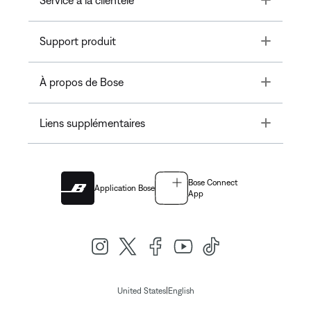
Service à la clientèle
Toggle
Support produit
Toggle
À propos de Bose
Toggle
Liens supplémentaires
Bose Connect
Application Bose
App
|
United States
English