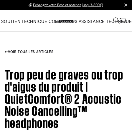
💰
Échangez votre Bose et obtenez jusqu’à 300 $!
clos
SOUTIEN TECHNIQUE
COMMANDES
ASSISTANCE TECHNIQUE
VOIR TOUS LES ARTICLES
Trop peu de graves ou trop
d'aigus du produit |
QuietComfort® 2 Acoustic
Noise Cancelling™
headphones