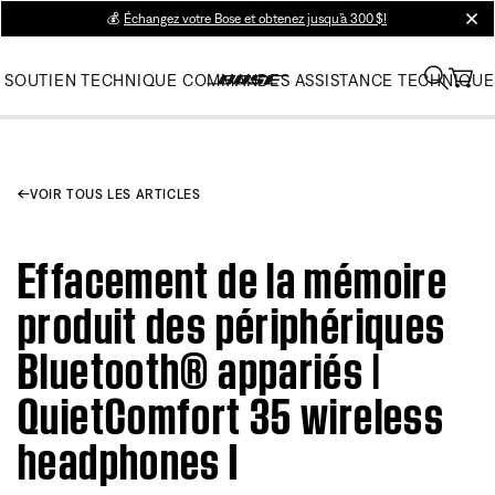
💰
Échangez votre Bose et obtenez jusqu’à 300 $!
clos
SOUTIEN TECHNIQUE
COMMANDES
ASSISTANCE TECHNIQUE
VOIR TOUS LES ARTICLES
Effacement de la mémoire
produit des périphériques
Bluetooth® appariés |
QuietComfort 35 wireless
headphones I