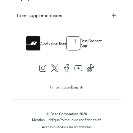
Toggle
Liens supplémentaires
Bose Connect
Application Bose
App
|
United States
English
© Bose Corporation 2026
Mention juridique
Politique de confidentialité
Accessibilité
Avis sur les témoins