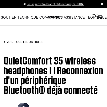
💰
Échangez votre Bose et obtenez jusqu’à 300 $!
clos
SOUTIEN TECHNIQUE
COMMANDES
ASSISTANCE TECHNIQUE
VOIR TOUS LES ARTICLES
QuietComfort 35 wireless
headphones I | Reconnexion
d'un périphérique
Bluetooth® déjà connecté