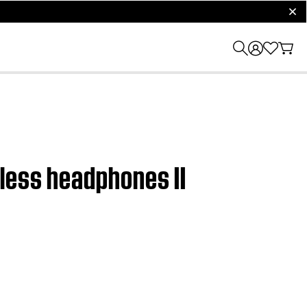
clos
eless headphones II