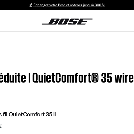
💰
Échangez votre Bose et obtenez jusqu’à 300 $!
éduite | QuietComfort® 35 wir
 fil QuietComfort 35 II
2