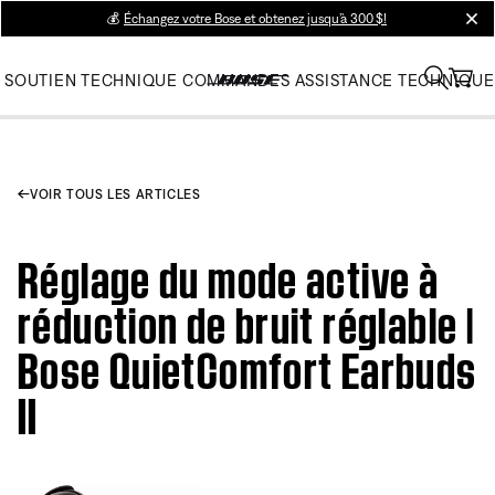
💰
Échangez votre Bose et obtenez jusqu’à 300 $!
clos
SOUTIEN TECHNIQUE
COMMANDES
ASSISTANCE TECHNIQUE
VOIR TOUS LES ARTICLES
Réglage du mode active à
réduction de bruit réglable |
Bose QuietComfort Earbuds
II