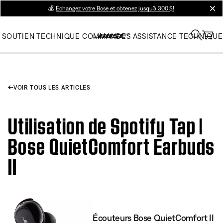
💰
Échangez votre Bose et obtenez jusqu’à 300 $!
clos
SOUTIEN TECHNIQUE
COMMANDES
ASSISTANCE TECHNIQUE
VOIR TOUS LES ARTICLES
Utilisation de Spotify Tap |
Bose QuietComfort Earbuds
II
Écouteurs Bose QuietComfort II