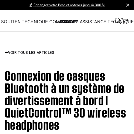
💰
Échangez votre Bose et obtenez jusqu’à 300 $!
clos
SOUTIEN TECHNIQUE
COMMANDES
ASSISTANCE TECHNIQUE
VOIR TOUS LES ARTICLES
Connexion de casques
Bluetooth à un système de
divertissement à bord |
QuietControl™ 30 wireless
headphones