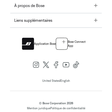
Toggle
À propos de Bose
Toggle
Liens supplémentaires
Bose Connect
Application Bose
App
|
United States
English
© Bose Corporation 2026
Mention juridique
Politique de confidentialité