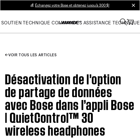
💰
Échangez votre Bose et obtenez jusqu’à 300 $!
clos
SOUTIEN TECHNIQUE
COMMANDES
ASSISTANCE TECHNIQUE
VOIR TOUS LES ARTICLES
Désactivation de l’option
de partage de données
avec Bose dans l’appli Bose
| QuietControl™ 30
wireless headphones