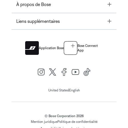
Toggle
À propos de Bose
Toggle
Liens supplémentaires
Bose Connect
Application Bose
App
|
United States
English
© Bose Corporation 2026
Mention juridique
Politique de confidentialité