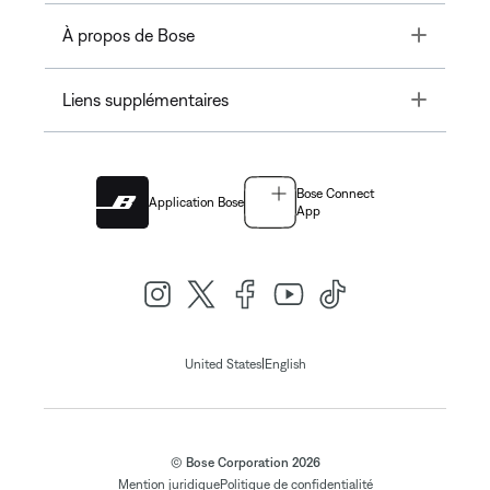
Toggle
À propos de Bose
Toggle
Liens supplémentaires
Bose Connect
Application Bose
App
|
United States
English
© Bose Corporation 2026
Mention juridique
Politique de confidentialité