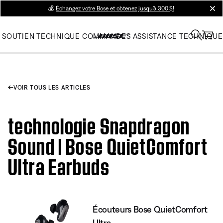
💰
Échangez votre Bose et obtenez jusqu’à 300 $!
clos
SOUTIEN TECHNIQUE
COMMANDES
ASSISTANCE TECHNIQUE
VOIR TOUS LES ARTICLES
technologie Snapdragon
Sound | Bose QuietComfort
Ultra Earbuds
Écouteurs Bose QuietComfort
Ultra