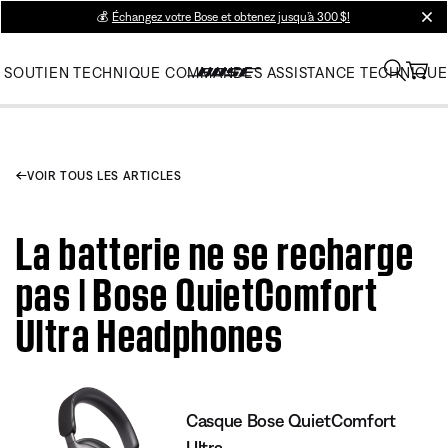
💰
Échangez votre Bose et obtenez jusqu’à 300 $!
clos
SOUTIEN TECHNIQUE
COMMANDES
ASSISTANCE TECHNIQUE
VOIR TOUS LES ARTICLES
La batterie ne se recharge
pas | Bose QuietComfort
Ultra Headphones
Casque Bose QuietComfort
Ultra