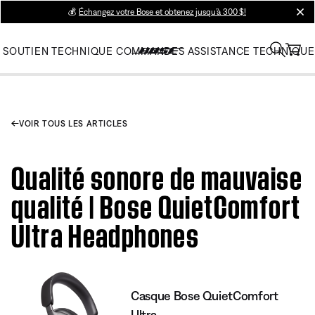
💰
Échangez votre Bose et obtenez jusqu’à 300 $!
clos
SOUTIEN TECHNIQUE
COMMANDES
ASSISTANCE TECHNIQUE
VOIR TOUS LES ARTICLES
Qualité sonore de mauvaise
qualité | Bose QuietComfort
Ultra Headphones
Casque Bose QuietComfort
Ultra