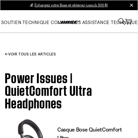
💰
Échangez votre Bose et obtenez jusqu’à 300 $!
clos
SOUTIEN TECHNIQUE
COMMANDES
ASSISTANCE TECHNIQUE
VOIR TOUS LES ARTICLES
Power Issues |
QuietComfort Ultra
Headphones
Casque Bose QuietComfort
Ultra