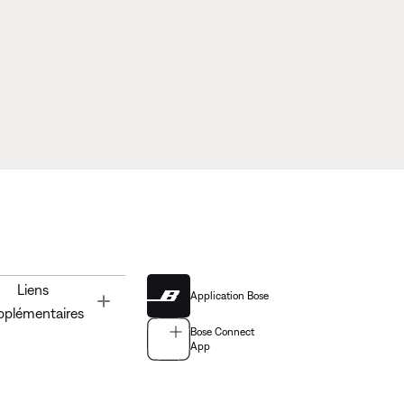
Liens
Application Bose
Toggle
pplémentaires
Bose Connect
App