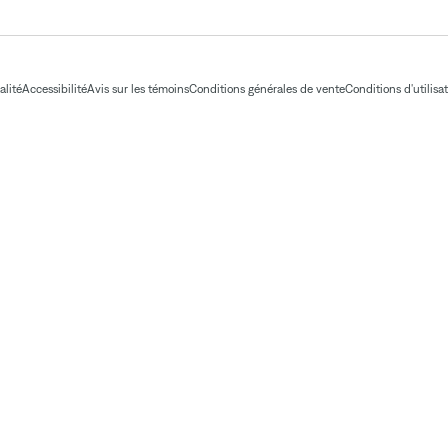
alité
Accessibilité
Avis sur les témoins
Conditions générales de vente
Conditions d'utilisa