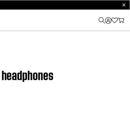
clos
ss headphones