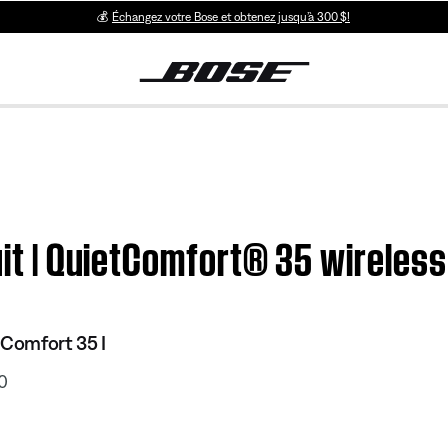
💰
Échangez votre Bose et obtenez jusqu’à 300 $!
duit | QuietComfort® 35 wirele
tComfort 35 I
0