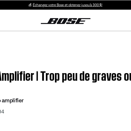
💰
Échangez votre Bose et obtenez jusqu’à 300 $!
mplifier | Trop peu de graves o
o amplifier
04