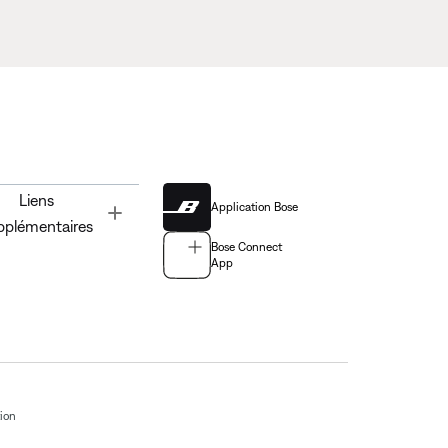
Liens
Application Bose
Toggle
pplémentaires
Bose Connect
App
tion