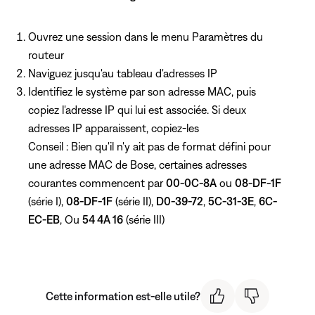
Ouvrez une session dans le menu Paramètres du
routeur
Naviguez jusqu'au tableau d'adresses IP
Identifiez le système par son adresse MAC, puis
copiez l'adresse IP qui lui est associée. Si deux
adresses IP apparaissent, copiez-les
Conseil : Bien qu'il n'y ait pas de format défini pour
une adresse MAC de Bose, certaines adresses
courantes commencent par
00-0C-8A
ou
08-DF-1F
(série I),
08-DF-1F
(série II),
D0-39-72
,
5C-31-3E
,
6C-
EC-EB
, Ou
54 4A 16
(série III)
Cette information est-elle utile?