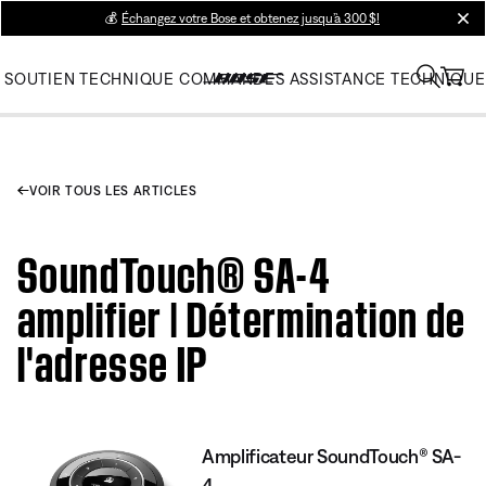
💰
Échangez votre Bose et obtenez jusqu’à 300 $!
clos
SOUTIEN TECHNIQUE
COMMANDES
ASSISTANCE TECHNIQUE
VOIR TOUS LES ARTICLES
SoundTouch® SA-4
amplifier | Détermination de
l'adresse IP
Amplificateur SoundTouch® SA-
4