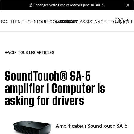
💰
Échangez votre Bose et obtenez jusqu’à 300 $!
clos
SOUTIEN TECHNIQUE
COMMANDES
ASSISTANCE TECHNIQUE
VOIR TOUS LES ARTICLES
SoundTouch® SA-5
amplifier | Computer is
asking for drivers
Amplificateur SoundTouch SA-5