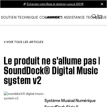
💰
Échangez votre Bose et obtenez jusqu’à 300 $!
clos
SOUTIEN TECHNIQUE
COMMANDES
ASSISTANCE TECHNIQUE
VOIR TOUS LES ARTICLES
Le produit ne s’allume pas |
SoundDock® Digital Music
system v2
Système Musical Numérique
SoundDock Série II