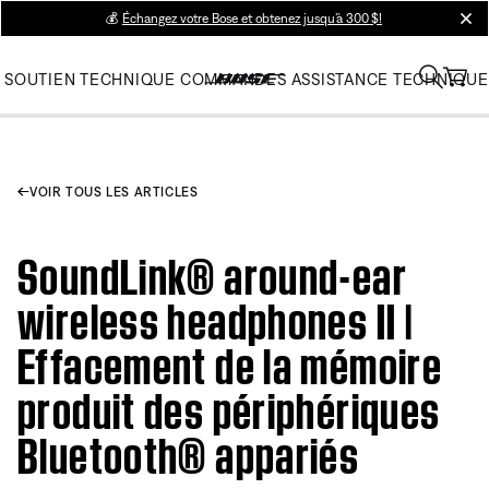
💰
Échangez votre Bose et obtenez jusqu’à 300 $!
clos
SOUTIEN TECHNIQUE
COMMANDES
ASSISTANCE TECHNIQUE
VOIR TOUS LES ARTICLES
SoundLink® around-ear
wireless headphones II |
Effacement de la mémoire
produit des périphériques
Bluetooth® appariés