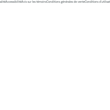
alité
Accessibilité
Avis sur les témoins
Conditions générales de vente
Conditions d'utilisa