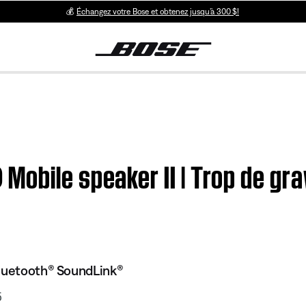
💰
Échangez votre Bose et obtenez jusqu’à 300 $!
obile speaker II | Trop de gra
Bluetooth® SoundLink®
5