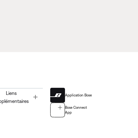
Liens
Application Bose
Toggle
pplémentaires
Bose Connect
App