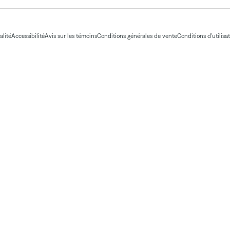
alité
Accessibilité
Avis sur les témoins
Conditions générales de vente
Conditions d'utilisa