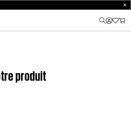
clos
otre produit