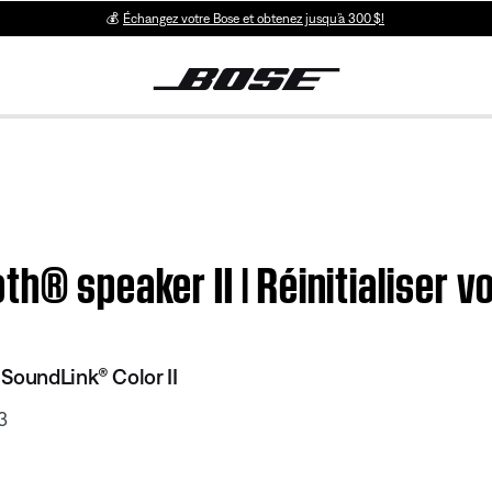
💰
Échangez votre Bose et obtenez jusqu’à 300 $!
h® speaker II | Réinitialiser v
SoundLink® Color II
3