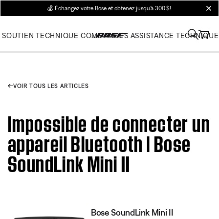
💰
Échangez votre Bose et obtenez jusqu’à 300 $!
clos
SOUTIEN TECHNIQUE
COMMANDES
ASSISTANCE TECHNIQUE
VOIR TOUS LES ARTICLES
Impossible de connecter un
appareil Bluetooth | Bose
SoundLink Mini II
Bose SoundLink Mini II