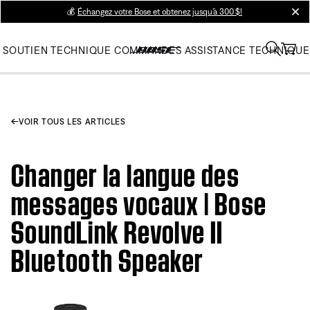
💰
Échangez votre Bose et obtenez jusqu’à 300 $!
clos
SOUTIEN TECHNIQUE
COMMANDES
ASSISTANCE TECHNIQUE
VOIR TOUS LES ARTICLES
Changer la langue des
messages vocaux | Bose
SoundLink Revolve II
Bluetooth Speaker