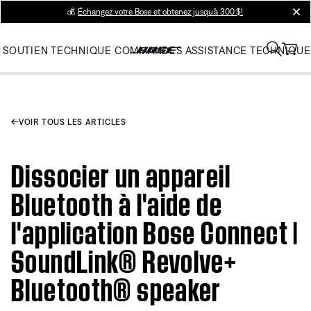
💰
Échangez votre Bose et obtenez jusqu’à 300 $!
clos
SOUTIEN TECHNIQUE
COMMANDES
ASSISTANCE TECHNIQUE
VOIR TOUS LES ARTICLES
Dissocier un appareil
Bluetooth à l'aide de
l'application Bose Connect |
SoundLink® Revolve+
Bluetooth® speaker