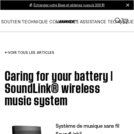
💰
Échangez votre Bose et obtenez jusqu’à 300 $!
clos
SOUTIEN TECHNIQUE
COMMANDES
ASSISTANCE TECHNIQUE
VOIR TOUS LES ARTICLES
Caring for your battery |
SoundLink® wireless
music system
Système de musique sans fil
SoundLink®