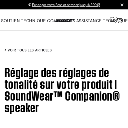
💰
Échangez votre Bose et obtenez jusqu’à 300 $!
clos
SOUTIEN TECHNIQUE
COMMANDES
ASSISTANCE TECHNIQUE
VOIR TOUS LES ARTICLES
Réglage des réglages de
tonalité sur votre produit |
SoundWear™ Companion®
speaker