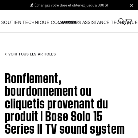
💰
Échangez votre Bose et obtenez jusqu’à 300 $!
clos
SOUTIEN TECHNIQUE
COMMANDES
ASSISTANCE TECHNIQUE
VOIR TOUS LES ARTICLES
Ronflement,
bourdonnement ou
cliquetis provenant du
produit | Bose Solo 15
Series II TV sound system