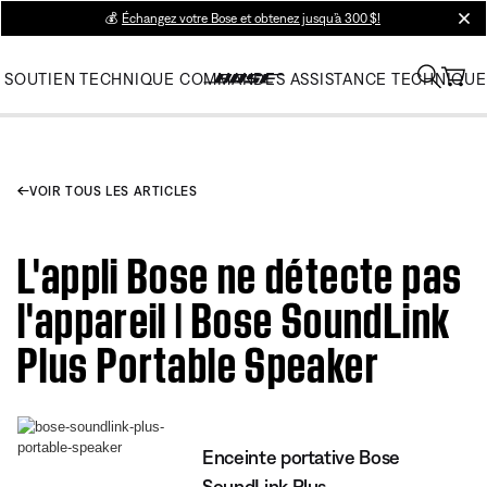
💰
Échangez votre Bose et obtenez jusqu’à 300 $!
clos
SOUTIEN TECHNIQUE
COMMANDES
ASSISTANCE TECHNIQUE
VOIR TOUS LES ARTICLES
L'appli Bose ne détecte pas
l'appareil | Bose SoundLink
Plus Portable Speaker
Enceinte portative Bose
SoundLink Plus