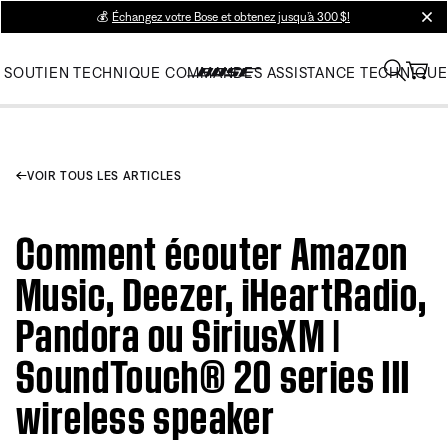
💰
Échangez votre Bose et obtenez jusqu’à 300 $!
clos
SOUTIEN TECHNIQUE
COMMANDES
ASSISTANCE TECHNIQUE
VOIR TOUS LES ARTICLES
Comment écouter Amazon
Music, Deezer, iHeartRadio,
Pandora ou SiriusXM |
SoundTouch® 20 series III
wireless speaker