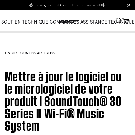
💰
Échangez votre Bose et obtenez jusqu’à 300 $!
clos
SOUTIEN TECHNIQUE
COMMANDES
ASSISTANCE TECHNIQUE
VOIR TOUS LES ARTICLES
Mettre à jour le logiciel ou
le micrologiciel de votre
produit | SoundTouch® 30
Series II Wi-Fi® Music
System